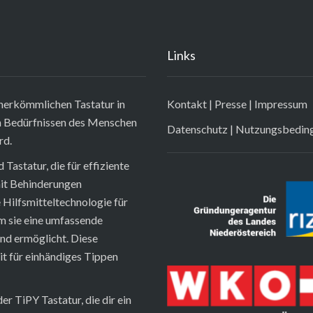
Links
r herkömmlichen Tastatur in
Kontakt
|
Presse
|
Impressum
en Bedürfnissen des Menschen
Datenschutz
|
Nutzungsbedin
rd.
Tastatur, die für effiziente
it Behinderungen
 Hilfsmitteltechnologie für
 sie eine umfassende
nd ermöglicht. Diese
it für einhändiges Tippen
r TiPY Tastatur, die dir ein