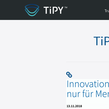
Tr
Ti