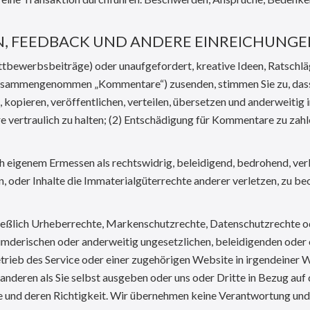
N, FEEDBACK UND ANDERE EINREICHUNG
tbewerbsbeiträge) oder unaufgefordert, kreative Ideen, Ratschlä
 (Zusammengenommen „Kommentare“) zusenden, stimmen Sie zu, dass
, kopieren, veröffentlichen, verteilen, übersetzen und anderweit
e vertraulich zu halten; (2) Entschädigung für Kommentare zu zah
nach eigenem Ermessen als rechtswidrig, beleidigend, bedrohend, ve
, oder Inhalte die Immaterialgüterrechte anderer verletzen, zu b
hließlich Urheberrechte, Markenschutzrechte, Datenschutzrechte o
eumderischen oder anderweitig ungesetzlichen, beleidigenden oder
rieb des Service oder einer zugehörigen Website in irgendeiner W
 anderen als Sie selbst ausgeben oder uns oder Dritte in Bezug au
ntare und deren Richtigkeit. Wir übernehmen keine Verantwortung 