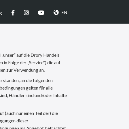
Facebook
Instagram
YouTube
EN
g
 „unser“ auf die Drory Handels
in Folge der „Service“) die auf
isen zur Verwendung an.
erstanden, an die folgenden
edingungen gelten für alle
sind, Händler sind und/oder Inhalte
 (auch nur einen Teil der) die
ingungen dieser
dingungen als Angebot betrachtet